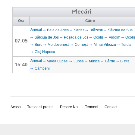
Plecări
Ora
Către
Ariesul
Baia de Arieș
Sartăș
Brăzești
Sălciua de Sus
Sălciua de Jos
Poșaga de Jos
Ocoliș
Vidolm
Ocoli
07:05
Buru
Moldovenești
Cornești
Mihai Viteazu
Turda
Cluj Napoca
Ariesul
Valea Lupșei
Lupșa
Mușca
Gârde
Bistra
15:40
Câmpeni
Acasa
Trasee si preturi
Despre Noi
Termeni
Contact