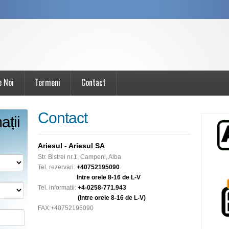
e Noi
Termeni
Contact
Contact
ații
Ariesul - Ariesul SA
Str. Bistrei nr.1, Campeni, Alba
Tel. rezervari:
+40752195090
Intre orele 8-16 de L-V
Tel. informatii:
+4-0258-771.943
(Intre orele 8-16 de L-V)
FAX:
+40752195090