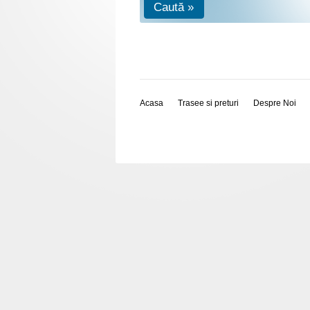
Caută »
Acasa
Trasee si preturi
Despre Noi