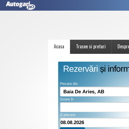
Acasa
Trasee si preturi
Despr
Rezervări
și inform
Plecare din
Sosire în
Zi plecare