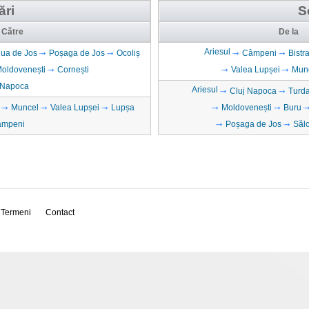
ări
S
Către
De la
Ariesul
iua de Jos
Poșaga de Jos
Ocoliș
Câmpeni
Bistr
oldovenești
Cornești
Valea Lupșei
Mun
 Napoca
Ariesul
Cluj Napoca
Turd
Muncel
Valea Lupșei
Lupșa
Moldovenești
Buru
âmpeni
Poșaga de Jos
Sălc
Termeni
Contact