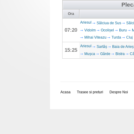
Plec
Ora
Ariesul
Sălciua de Sus
Sălc
07:20
Vidolm
Ocolișel
Buru
M
Mihai Viteazu
Turda
Cluj
Ariesul
Sartăș
Baia de Arieș
15:25
Mușca
Gârde
Bistra
C
Acasa
Trasee si preturi
Despre Noi