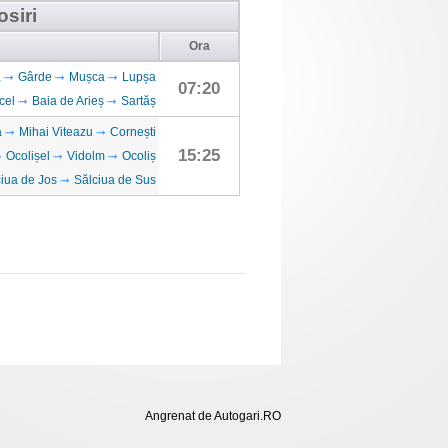
osiri
Ora
a
Gârde
Mușca
Lupșa
07:20
cel
Baia de Arieș
Sartăș
a
Mihai Viteazu
Cornești
15:25
Ocolișel
Vidolm
Ocoliș
iua de Jos
Sălciua de Sus
Angrenat de Autogari.RO