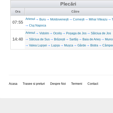
Plecări
Ora
Către
Ariesul
Buru
Moldovenești
Cornești
Mihai Viteazu
07:55
Cluj Napoca
Ariesul
Vidolm
Ocoliș
Poșaga de Jos
Sălciua de Jos
14:40
Sălciua de Sus
Brăzești
Sartăș
Baia de Arieș
Munc
Valea Lupșei
Lupșa
Mușca
Gârde
Bistra
Câmpe
Acasa
Trasee si preturi
Despre Noi
Termeni
Contact